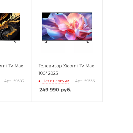
Сегодня
25
%
Добавляйте товары
в корзину
omi TV Max
Телевизор Xiaomi TV Max
100" 2025
Оплачивайте сегодня только
25
% картой любого банка
Арт.: 59583
Нет в наличии
Арт.: 59336
249 990
руб.
Получайте товар
выбранный способом
Оставшиеся
75
% будут
списываться