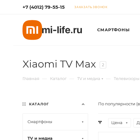
+7 (4012) 79-55-15
ЗАКАЗАТЬ ЗВОНОК
СМАРТФОНЫ
Xiaomi TV Max
2
—
—
—
Главная
Каталог
TV и медиа
Телевизоры
По популярности (
КАТАЛОГ
Смартфоны
Цена
Д
TV и медиа