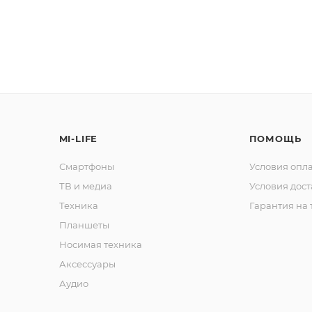
с вашей карты
по
25
%
каждые 2 недели
Подробнее
об оплате Плайтом
MI-LIFE
ПОМОЩЬ
25
раз в 2
Смартфоны
Условия опл
Остались вопросы?
недели
ТВ и медиа
Условия дос
8 800 302-02-51
Техника
Гарантия на 
Планшеты
plait.ru
Носимая техника
Аксессуары
Аудио