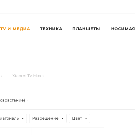
TV И МЕДИА
ТЕХНИКА
ПЛАНШЕТЫ
НОСИМАЯ
Для клиентов всех банков
—
Xiaomi TV Max
Разбейте
оплату
на части
без переплат
возрастание)
иагональ
Разрешение
Цвет
График платежей