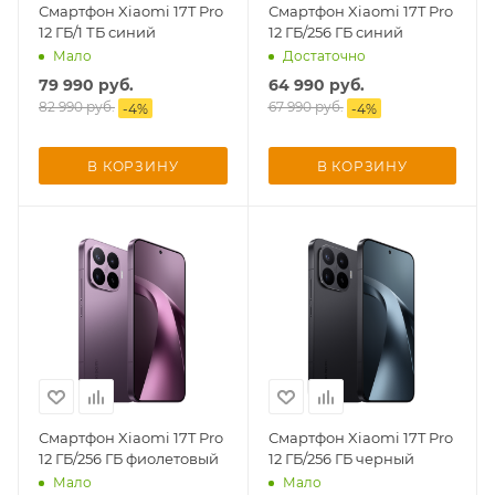
Смартфон Xiaomi 17T Pro
Смартфон Xiaomi 17T Pro
12 ГБ/1 ТБ синий
12 ГБ/256 ГБ синий
Добавляйте товары
Мало
Достаточно
в корзину
79 990
руб.
64 990
руб.
82 990
руб.
67 990
руб.
-
4
%
-
4
%
Оплачивайте сегодня только
25
% картой любого банка
В КОРЗИНУ
В КОРЗИНУ
Получайте товар
выбранный способом
Оставшиеся
75
% будут
списываться
с вашей карты
по
25
%
каждые 2 недели
Смартфон Xiaomi 17T Pro
Смартфон Xiaomi 17T Pro
12 ГБ/256 ГБ фиолетовый
12 ГБ/256 ГБ черный
Мало
Мало
Подробнее