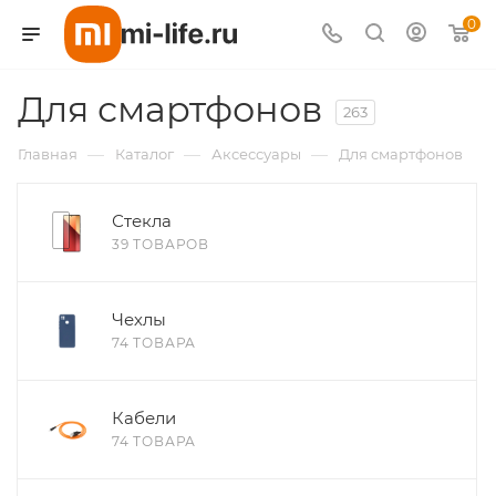
0
Для смартфонов
Для клиентов всех банков
263
—
—
—
Главная
Каталог
Аксессуары
Для смартфонов
Разбейте
оплату
на части
Стекла
без переплат
39 ТОВАРОВ
Чехлы
График платежей
74 ТОВАРА
Сегодня
Кабели
25
%
74 ТОВАРА