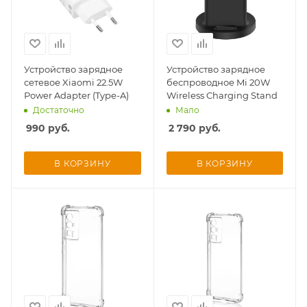
об оплате Плайтом
Устройство зарядное
Устройство зарядное
сетевое Xiaomi 22.5W
беспроводное Mi 20W
Остались вопросы?
25
Power Adapter (Type-A)
Wireless Charging Stand
8 800 302-02-51
Достаточно
Мало
plait.ru
раз в 2
990
руб.
2 790
руб.
недели
В КОРЗИНУ
В КОРЗИНУ