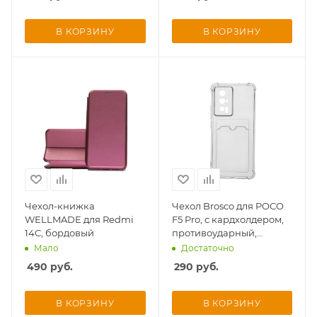
В КОРЗИНУ
В КОРЗИНУ
Чехол-книжка
Чехол Brosco для POCO
WELLMADE для Redmi
F5 Pro, с кардхолдером,
14C, бордовый
противоударный,
прозрачный
Мало
Достаточно
490
руб.
290
руб.
В КОРЗИНУ
В КОРЗИНУ