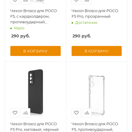
Чехол Brosco для POCO
Чехол Brosco для POCO
F5, с кардхолдером,
F5 Pro, прозрачный
противоударный,
Достаточно
прозрачный
Мало
290
руб.
290
руб.
раз в 2 недели
В КОРЗИНУ
В КОРЗИНУ
Чехол Brosco для POCO
Чехол Brosco для POCO
F5 Pro, матовый, чёрный
F5, противоударный,