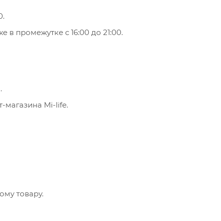
0.
 в промежутке с 16:00 до 21:00.
.
магазина Mi-life.
ому товару.