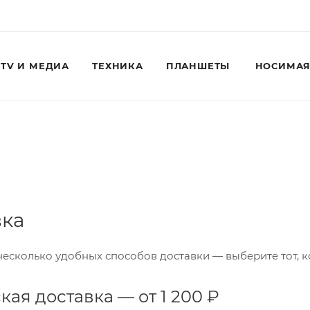
TV И МЕДИА
ТЕХНИКА
ПЛАНШЕТЫ
НОСИМАЯ
Для клиентов всех банков
Разбейте
оплату
вка
на части
без переплат
есколько удобных способов доставки — выберите тот, 
График платежей
кая доставка — от 1 200 ₽