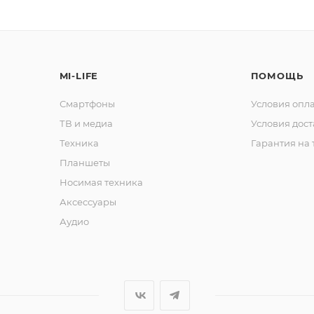
Подробнее
об оплате Плайтом
MI-LIFE
ПОМОЩЬ
Смартфоны
Условия опл
ТВ и медиа
Условия дос
Техника
Гарантия на 
25
Планшеты
раз в 2
Остались вопросы?
недели
Носимая техника
8 800 302-02-51
Аксессуары
Аудио
plait.ru