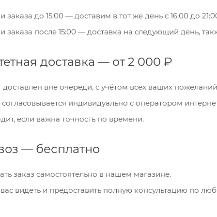
Сегодня
заказа до 15:00 — доставим в тот же день с 16:00 до 21:0
25
%
заказа после 15:00 — доставка на следующий день, также
етная доставка — от 2 000 ₽
Добавляйте товары
в корзину
 доставлен вне очереди, с учётом всех ваших пожеланий
 согласовывается индивидуально с оператором интернет-
дит, если важ
на точность по времени.
Оплачивайте сегодня только
25
% картой любого банка
воз — бесплатно
Получайте товар
выбранный способом
ать заказ самостоятельно в нашем магазине.
вас видеть и предоставить полную консультацию по люб
Оставшиеся
75
% будут
списываться
с вашей карты
по
25
%
каждые 2 недели