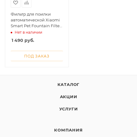
Добавляйте товары
Фильтр для поилки
в корзину
автоматической Xiaomi
Smart Pet Fountain Filter
2
Нет в наличии
Оплачивайте сегодня только
1 490
руб.
25
% картой любого банка
ПОД ЗАКАЗ
Получайте товар
выбранный способом
КАТАЛОГ
Оставшиеся
75
% будут
АКЦИИ
списываться
с вашей карты
по
25
%
каждые 2 недели
УСЛУГИ
КОМПАНИЯ
Подробнее