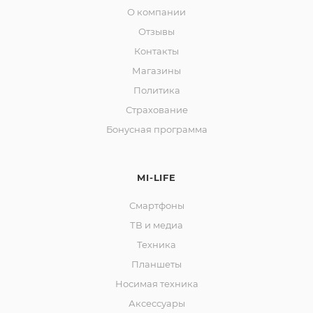
О компании
об оплате Плайтом
Отзывы
Контакты
Магазины
Остались вопросы?
25
Политика
8 800 302-02-51
Страхование
plait.ru
раз в 2
Бонусная программа
недели
MI-LIFE
Смартфоны
ТВ и медиа
Техника
Планшеты
Носимая техника
Аксессуары