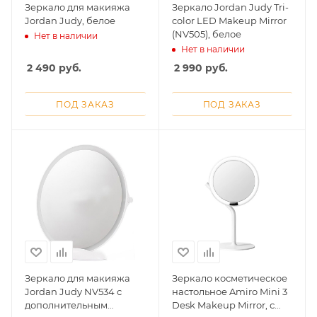
Зеркало для макияжа
Зеркало Jordan Judy Tri-
Jordan Judy, белое
color LED Makeup Mirror
Добавляйте товары
(NV505), белое
Нет в наличии
в корзину
Нет в наличии
2 490
руб.
2 990
руб.
Оплачивайте сегодня только
25
% картой любого банка
ПОД ЗАКАЗ
ПОД ЗАКАЗ
Получайте товар
выбранный способом
Оставшиеся
75
% будут
списываться
с вашей карты
по
25
%
каждые 2 недели
Зеркало для макияжа
Зеркало косметическое
Jordan Judy NV534 с
настольное Amiro Mini 3
дополнительным
Desk Makeup Mirror, с
Подробнее