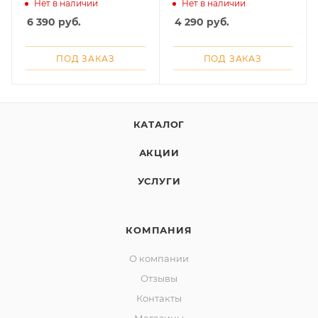
зеркалом, белое
подсветкой, белое
Нет в наличии
Нет в наличии
об оплате Плайтом
6 390
руб.
4 290
руб.
ПОД ЗАКАЗ
ПОД ЗАКАЗ
Остались вопросы?
25
8 800 302-02-51
plait.ru
КАТАЛОГ
раз в 2
недели
АКЦИИ
УСЛУГИ
КОМПАНИЯ
О компании
Отзывы
Контакты