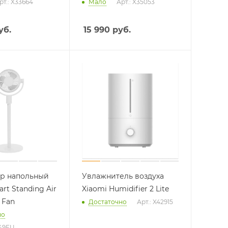
рт.: X33664
Мало
Арт.: X35053
уб.
15 990
руб.
р напольный
Увлажнитель воздуха
rt Standing Air
Xiaomi Humidifier 2 Lite
 Fan
Достаточно
Арт.: X42915
но
49EU