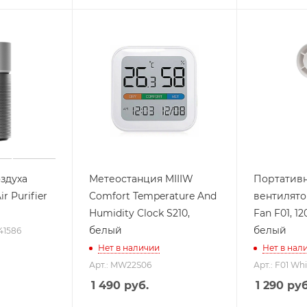
здуха
Метеостанция MIIIW
Портатив
r Purifier
Comfort Temperature And
вентилято
Humidity Clock S210,
Fan F01, 1
белый
белый
X41586
Нет в наличии
Нет в нал
Арт.: MW22S06
Арт.: F01 Whi
1 490
руб.
1 290
руб