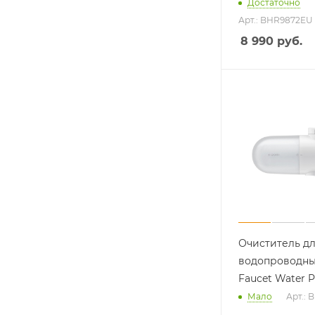
Достаточно
Арт.: BHR9872EU
8 990
руб.
Очиститель д
водопроводны
Faucet Water Pu
Мало
Арт.: