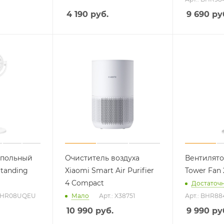
4 190
руб.
9 690
ру
апольный
Очиститель воздуха
Вентилято
Standing
Xiaomi Smart Air Purifier
Tower Fan 
4 Compact
Достаточ
 BHR08UQEU
Мало
Арт.: X38751
Арт.: BHR8
10 990
руб.
9 990
ру