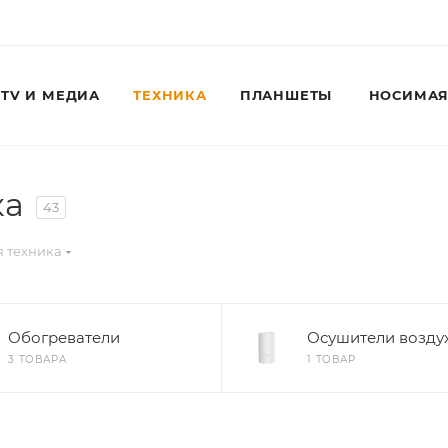
TV И МЕДИА
ТЕХНИКА
ПЛАНШЕТЫ
НОСИМАЯ
ка
43
 техника
Обогреватели
Осушители возду
Для клиентов всех банков
3 ТОВАРА
1 ТОВАР
Разбейте
оплату
на части
без переплат