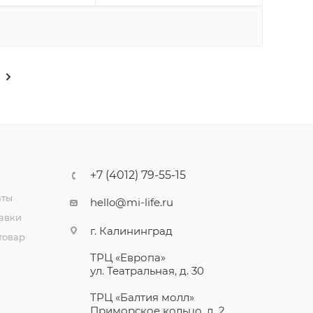
+7 (4012) 79-55-15
аты
hello@mi-life.ru
тавки
г. Калининград
товар
ТРЦ «Европа»
ул. Театральная, д. 30
ТРЦ «Балтия молл»
Приморское кольцо, д. 2