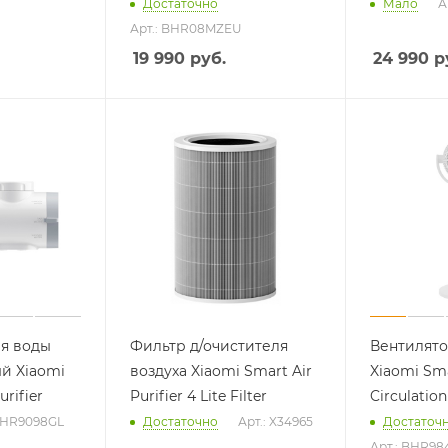
Достаточно
Мало
А
Арт.: BHR08MZEU
19 990
руб.
24 990
р
раз в 2 недели
ля воды
Фильтр д/очистителя
Вентилято
й Xiaomi
воздуха Xiaomi Smart Air
Xiaomi Sma
rifier
Purifier 4 Lite Filter
Circulation
 BHR9098GL
Достаточно
Арт.: X34965
Достаточ
Арт.: BHR98