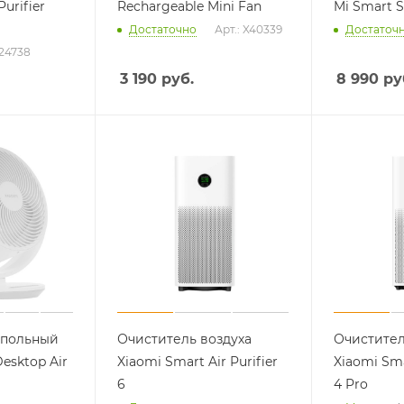
Purifier
Rechargeable Mini Fan
Mi Smart S
Достаточно
Арт.: X40339
Достаточ
X24738
Оставшиеся
75
% будут
списываться
3 190
руб.
8 990
ру
с вашей карты
по
25
%
каждые 2 недели
Подробнее
об оплате Плайтом
25
раз в 2
Остались вопросы?
недели
апольный
Очиститель воздуха
Очистител
8 800 302-02-51
esktop Air
Xiaomi Smart Air Purifier
Xiaomi Smar
plait.ru
6
4 Pro