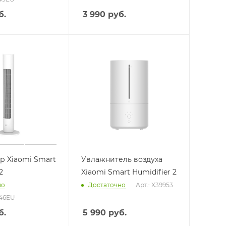
б.
3 990
руб.
р Xiaomi Smart
Увлажнитель воздуха
2
Xiaomi Smart Humidifier 2
но
Достаточно
Арт.: X39953
846EU
б.
5 990
руб.