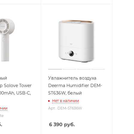
ный
Увлажнитель воздуха
р Solove Tower
Deerma Humidifier DEM-
200mAh, USB-C,
ST636W, белый
Нет в наличии
ичии
Арт.: DEM-ST636W
te
.
6 390
руб.