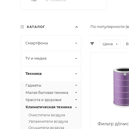
12 ТОВАРОВ
По популярности (
КАТАЛОГ
Смартфоны
Цена
В
TV и медиа
Техника
Гаджеты
Малая бытовая техника
Красота и здоровье
Климатическая техника
Очистители воздуха
Увлажнители воздуха
Фильтр д/очис
Осушители воздуха