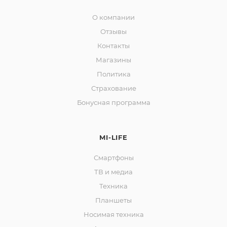
Добавляйте товары
О компании
в корзину
Отзывы
Контакты
Магазины
Оплачивайте сегодня только
25
% картой любого банка
Политика
Страхование
Бонусная программа
Получайте товар
выбранный способом
MI-LIFE
Оставшиеся
75
% будут
Смартфоны
списываться
с вашей карты
ТВ и медиа
по
25
%
каждые 2 недели
Техника
Планшеты
Носимая техника
Подробнее