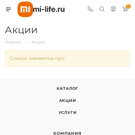
0
Акции
Для клиентов всех банков
—
Главная
Акции
Разбейте
оплату
на части
Список элементов пуст
без переплат
КАТАЛОГ
График платежей
АКЦИИ
Сегодня
УСЛУГИ
25
%
КОМПАНИЯ