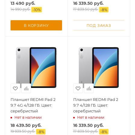
13 490
руб.
16 339.50
руб.
14 990
руб.
17 839.50
руб.
-
10
%
-
8
%
В КОРЗИНУ
ПОД ЗАКАЗ
раз в 2 недели
Планшет REDMI Pad 2
Планшет REDMI Pad 2
9.7 4G 4/128 ГБ. Цвет:
9.7 4/128 ГБ. Цвет:
серебристый
серебристый
Нет в наличии
Нет в наличии
18 439.50
руб.
16 339.50
руб.
19 939.50
руб.
17 839.50
руб.
-
8
%
-
8
%