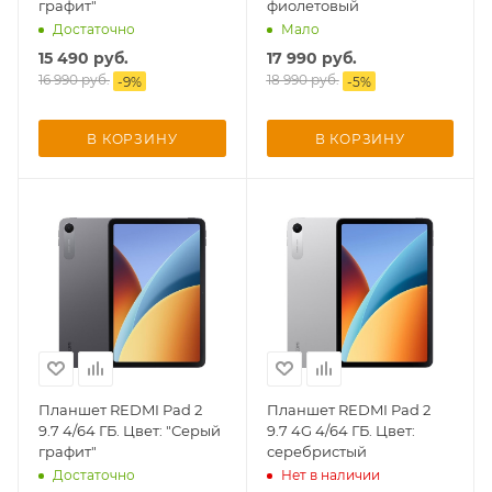
графит"
фиолетовый
об оплате Плайтом
Достаточно
Мало
15 490
руб.
17 990
руб.
16 990
руб.
18 990
руб.
-
9
%
-
5
%
Остались вопросы?
В КОРЗИНУ
В КОРЗИНУ
25
8 800 302-02-51
plait.ru
раз в 2
недели
Планшет REDMI Pad 2
Планшет REDMI Pad 2
9.7 4/64 ГБ. Цвет: "Серый
9.7 4G 4/64 ГБ. Цвет:
графит"
серебристый
Достаточно
Нет в наличии