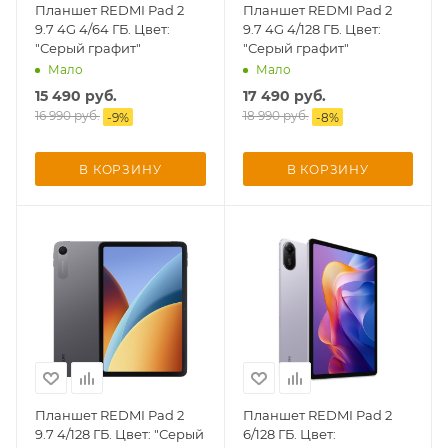
Планшет REDMI Pad 2
Планшет REDMI Pad 2
9.7 4G 4/64 ГБ. Цвет:
9.7 4G 4/128 ГБ. Цвет:
Добавляйте товары
"Серый графит"
"Серый графит"
в корзину
Мало
Мало
15 490
руб.
17 490
руб.
16 990
руб.
18 990
руб.
-
9
%
-
8
%
Оплачивайте сегодня только
25
% картой любого банка
В КОРЗИНУ
В КОРЗИНУ
Получайте товар
выбранный способом
Оставшиеся
75
% будут
списываться
с вашей карты
по
25
%
каждые 2 недели
Планшет REDMI Pad 2
Планшет REDMI Pad 2
9.7 4/128 ГБ. Цвет: "Серый
6/128 ГБ. Цвет:
Подробнее