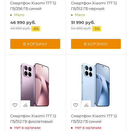
Смартфон Xiaomi 17T 12
Смартфон Xiaomi 17T 12
ГБ/256 ГБ синий
ГБ/512 ГБ черный
Добавляйте товары
Мало
Мало
в корзину
46 990
руб.
51 990
руб.
49 990
руб.
54 990
руб.
-
6
%
-
5
%
Оплачивайте сегодня только
25
% картой любого банка
В КОРЗИНУ
В КОРЗИНУ
Получайте товар
выбранный способом
Оставшиеся
75
% будут
списываться
с вашей карты
по
25
%
каждые 2 недели
Смартфон Xiaomi 17T 12
Смартфон Xiaomi 17T 12
ГБ/512 ГБ фиолетовый
ГБ/512 ГБ синий
Нет в наличии
Нет в наличии
Подробнее