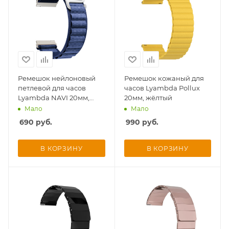
об оплате Плайтом
Остались вопросы?
25
8 800 302-02-51
Ремешок нейлоновый
Ремешок кожаный для
петлевой для часов
plait.ru
часов Lyambda Pollux
раз в 2
Lyambda NAVI 20мм,
20мм, жёлтый
недели
синий
Мало
Мало
690
руб.
990
руб.
В КОРЗИНУ
В КОРЗИНУ