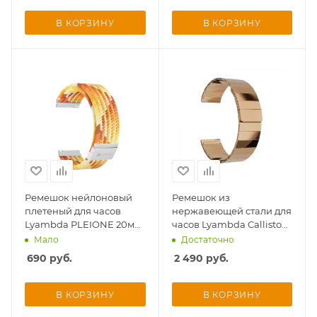
В КОРЗИНУ
В КОРЗИНУ
Ремешок нейлоновый
Ремешок из
плетеный для часов
нержавеющей стали для
Lyambda PLEIONE 20мм,
часов Lyambda Callisto
желтый/белый
20мм, розово-золотой
Мало
Достаточно
690
руб.
2 490
руб.
В КОРЗИНУ
В КОРЗИНУ