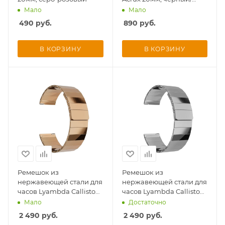
винный красный
Мало
Мало
490
руб.
890
руб.
В КОРЗИНУ
В КОРЗИНУ
Ремешок из
Ремешок из
нержавеющей стали для
нержавеющей стали для
часов Lyambda Callisto
часов Lyambda Callisto
22мм, розово-золотой
20мм, серебристый
Мало
Достаточно
2 490
руб.
2 490
руб.