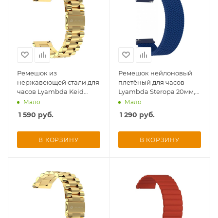
Ремешок из
Ремешок нейлоновый
нержавеющей стали для
плетёный для часов
часов Lyambda Keid
Lyambda Steropa 20мм,
22мм, золотой
синий
Мало
Мало
1 590
руб.
1 290
руб.
В КОРЗИНУ
В КОРЗИНУ