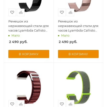
Ремешок из
Ремешок из
нержавеющей стали для
нержавеющей стали для
часов Lyambda Callisto
часов Lyambda Callisto
20мм, черный
22мм, розовый
Мало
Мало
раз в 2 недели
2 490
руб.
2 490
руб.
В КОРЗИНУ
В КОРЗИНУ