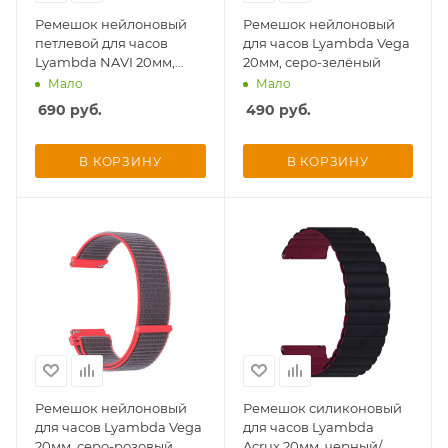
Ремешок нейлоновый
Ремешок нейлоновый
петлевой для часов
для часов Lyambda Vega
Lyambda NAVI 20мм,
20мм, серо-зелёный
винный красный
Мало
Мало
690
руб.
490
руб.
В КОРЗИНУ
В КОРЗИНУ
Ремешок нейлоновый
Ремешок силиконовый
для часов Lyambda Vega
для часов Lyambda
20мм, серо-розовый
Acrux 20мм, черный/