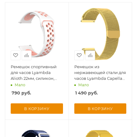
Добавляйте товары
в корзину
Оплачивайте сегодня только
25
% картой любого банка
Получайте товар
Ремешок спортивный
Ремешок из
выбранный способом
для часов Lyambda
нержавеющей стали для
Alioth 22мм, силикон,
часов Lyambda Capella
белый/розовый
22мм, золотой
Мало
Мало
Оставшиеся
75
% будут
790
руб.
1 490
руб.
списываться
с вашей карты
по
25
%
каждые 2 недели
В КОРЗИНУ
В КОРЗИНУ
Подробнее