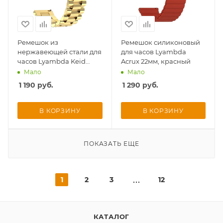
Ремешок из
Ремешок силиконовый
нержавеющей стали для
для часов Lyambda
часов Lyambda Keid
Acrux 22мм, красный
20мм, золотой
Мало
Мало
1 190
руб.
1 290
руб.
В КОРЗИНУ
В КОРЗИНУ
ПОКАЗАТЬ ЕЩЕ
1
2
3
12
КАТАЛОГ