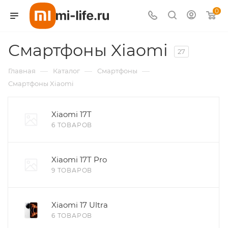
0
Смартфоны Xiaomi
Для клиентов всех банков
27
—
—
—
Главная
Каталог
Смартфоны
Разбейте
Смартфоны Xiaomi
оплату
на части
без переплат
Xiaomi 17T
6 ТОВАРОВ
График платежей
Xiaomi 17T Pro
9 ТОВАРОВ
Сегодня
25
%
Xiaomi 17 Ultra
6 ТОВАРОВ