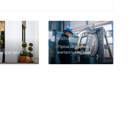
3 фото
Производство
ы фасадов
металлических
конструкций