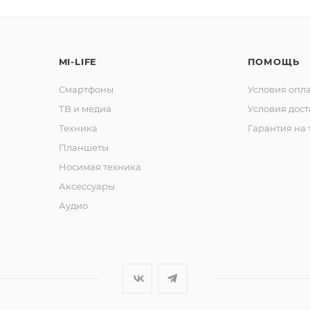
MI-LIFE
ПОМОЩЬ
Подробнее
об оплате Плайтом
Смартфоны
Условия опл
ТВ и медиа
Условия дос
Техника
Гарантия на 
25
Планшеты
раз в 2
Носимая техника
Остались вопросы?
недели
Аксессуары
8 800 302-02-51
Аудио
plait.ru