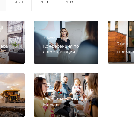
2020
2019
2018
Сегодня
25
%
3 фото
3 фото
ьера
Конференция по
Добавляйте товары
в корзину
автоматизации
Пример
бизнеса
Оплачивайте сегодня только
25
% картой любого банка
4 фото
Открытие филиала в
Получайте товар
выбранный способом
Москве
Оставшиеся
75
% будут
списываться
с вашей карты
по
25
%
каждые 2 недели