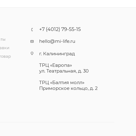
+7 (4012) 79-55-15
аты
hello@mi-life.ru
тавки
г. Калининград
товар
ТРЦ «Европа»
ул. Театральная, д. 30
ТРЦ «Балтия молл»
Приморское кольцо, д. 2