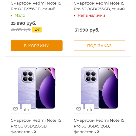
Смартфон Redmi Note 15
Смартфон Redmi Note 15
Pro 8GB/256GB, синий
Pro 5G 8GB/256GB, синий
Добавляйте товары
Мало
Нет в наличии
в корзину
25 990
руб.
26 990
руб.
31 990
руб.
-
4
%
Оплачивайте сегодня только
25
% картой любого банка
В КОРЗИНУ
ПОД ЗАКАЗ
Получайте товар
выбранный способом
Оставшиеся
75
% будут
списываться
с вашей карты
по
25
%
каждые 2 недели
Смартфон Redmi Note 15
Смартфон Redmi Note 15
Pro 5G 8GB/256GB,
Pro 5G 8GB/512GB,
фиолетовый
фиолетовый
Подробнее