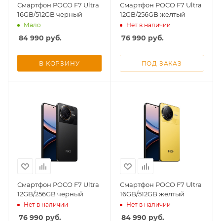
Смартфон POCO F7 Ultra
Смартфон POCO F7 Ultra
16GB/512GB черный
12GB/256GB желтый
Добавляйте товары
Мало
Нет в наличии
в корзину
84 990
руб.
76 990
руб.
Оплачивайте сегодня только
В КОРЗИНУ
ПОД ЗАКАЗ
25
% картой любого банка
Получайте товар
выбранный способом
Оставшиеся
75
% будут
списываться
с вашей карты
по
25
%
каждые 2 недели
Смартфон POCO F7 Ultra
Смартфон POCO F7 Ultra
12GB/256GB черный
16GB/512GB желтый
Нет в наличии
Нет в наличии
76 990
руб.
84 990
руб.
Подробнее