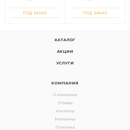
об оплате Плайтом
ПОД ЗАКАЗ
ПОД ЗАКАЗ
Остались вопросы?
25
КАТАЛОГ
8 800 302-02-51
plait.ru
раз в 2
АКЦИИ
недели
УСЛУГИ
КОМПАНИЯ
О компании
Отзывы
Контакты
Магазины
Политика