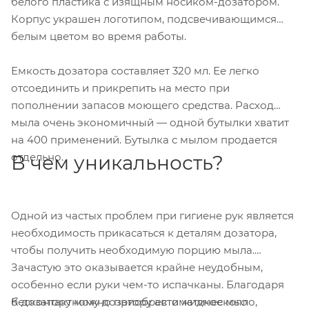
белого пластика с изящным носиком-дозатором.
Корпус украшен логотипом, подсвечивающимся
белым цветом во время работы.
Емкость дозатора составляет 320 мл. Ее легко
отсоединить и прикрепить на место при
пополнении запасов моющего средства. Расход
мыла очень экономичный — одной бутылки хватит
на 400 применений. Бутылка с мылом продается
отдельно.
В чем уникальность?
Одной из частых проблем при гигиене рук является
необходимость прикасаться к деталям дозатора,
чтобы получить необходимую порцию мыла.
Зачастую это оказывается крайне неудобным,
особенно если руки чем-то испачканы. Благодаря
К дозатору можно приобрести жидкое мыло,
бесконтактному дозатору автоматического