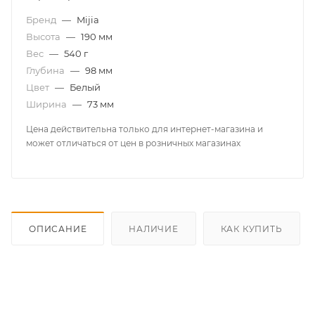
об оплате Плайтом
Бренд
—
Mijia
Высота
—
190 мм
Вес
—
540 г
Глубина
—
98 мм
Остались вопросы?
Цвет
—
Белый
25
8 800 302-02-51
Ширина
—
73 мм
plait.ru
раз в 2
Цена действительна только для интернет-магазина и
недели
может отличаться от цен в розничных магазинах
ОПИСАНИЕ
НАЛИЧИЕ
КАК КУПИТЬ