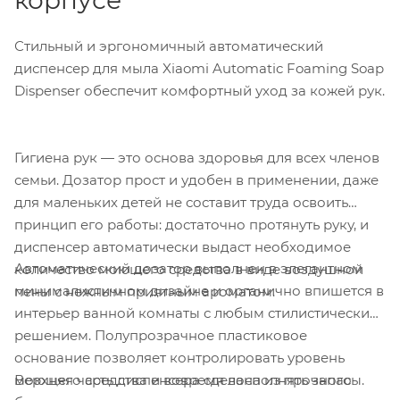
Стильный и эргономичный автоматический
диспенсер для мыла Xiaomi Automatic Foaming Soap
Dispenser обеспечит комфортный уход за кожей рук.
Гигиена рук — это основа здоровья для всех членов
семьи. Дозатор прост и удобен в применении, даже
для маленьких детей не составит труда освоить
принцип его работы: достаточно протянуть руку, и
диспенсер автоматически выдаст необходимое
Автоматический дозатор выполнен в элегантном
количество моющего средства в виде воздушной
минималистичном дизайне и органично впишется в
пены с нежным приятным ароматом.
интерьер ванной комнаты с любым стилистическим
решением. Полупрозрачное пластиковое
основание позволяет контролировать уровень
Верхняя часть диспенсера сделана из прочного
моющего средства и вовремя восполнять запасы.