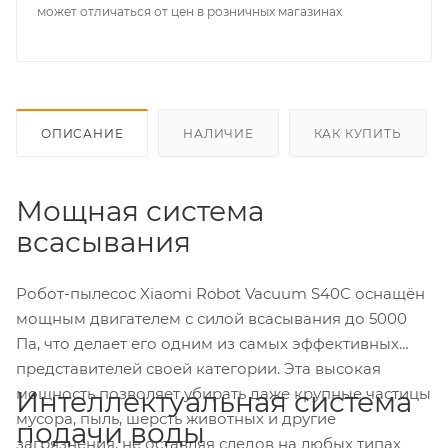
может отличаться от цен в розничных магазинах
об оплате Плайтом
Остались вопросы?
25
ОПИСАНИЕ
НАЛИЧИЕ
КАК КУПИТЬ
8 800 302-02-51
plait.ru
раз в 2
недели
Мощная система
всасывания
Робот-пылесос Xiaomi Robot Vacuum S40C оснащён
мощным двигателем с силой всасывания до 5000
Па, что делает его одним из самых эффективных
представителей своей категории. Эта высокая
мощность позволяет убирать даже крупные частицы
Интеллектуальная система
мусора, пыль, шерсть животных и другие
подачи воды
загрязнения, не оставляя следов на любых типах