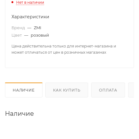
Нет в наличии
об оплате Плайтом
Характеристики
Бренд
—
ZMI
Цвет
—
розовый
Остались вопросы?
25
8 800 302-02-51
Цена действительна только для интернет-магазина и
может отличаться от цен в розничных магазинах
plait.ru
раз в 2
недели
НАЛИЧИЕ
КАК КУПИТЬ
ОПЛАТА
Д
Наличие