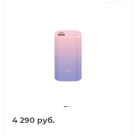
Добавляйте товары
в корзину
Оплачивайте сегодня только
25
% картой любого банка
Получайте товар
выбранный способом
Оставшиеся
75
% будут
списываться
с вашей карты
по
25
%
каждые 2 недели
4 290
руб.
Подробнее