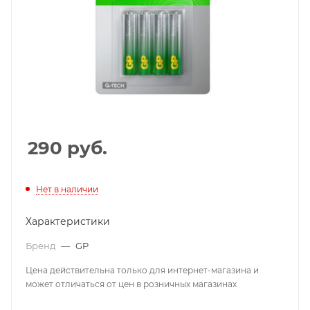
Добавляйте товары
в корзину
Оплачивайте сегодня только
25
% картой любого банка
290
руб.
Получайте товар
выбранный способом
Нет в наличии
Оставшиеся
75
% будут
Характеристики
списываться
с вашей карты
по
25
%
каждые 2 недели
Бренд
—
GP
Цена действительна только для интернет-магазина и
может отличаться от цен в розничных магазинах
Подробнее